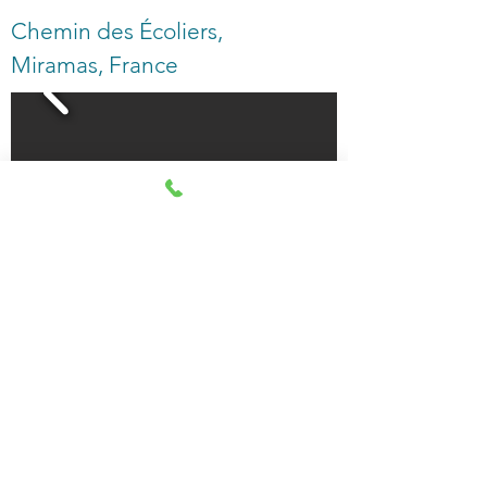
Chemin des Écoliers,
Miramas, France
lundi:
08:45 – 12:15 | 14:30 – 19:30
mardi:
08:45 – 12:15 | 14:30 – 19:30
mercredi:
08:45 – 12:15 | 14:30 – 19:30
jeudi:
08:45 – 12:15 | 14:30 – 19:30