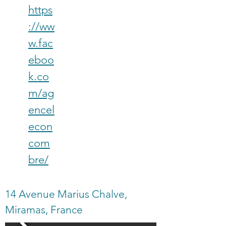
https
://ww
w.fac
eboo
k.co
m/ag
encel
econ
com
bre/
14 Avenue Marius Chalve,
Miramas, France