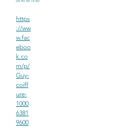
04 90 58 14 80
https
://ww
w.fac
eboo
k.co
m/p/
Guy-
coiff
ure-
1000
6381
9600